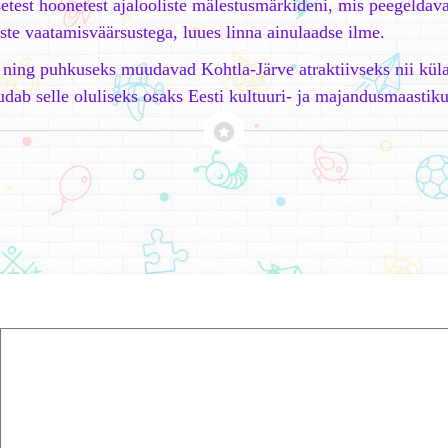
gsetest hoonetest ajalooliste mälestusmärkideni, mis peegelda
ste vaatamisväärsustega, luues linna ainulaadse ilme.
s ning puhkuseks muudavad Kohtla-Järve atraktiivseks nii kül
uudab selle oluliseks osaks Eesti kultuuri- ja majandusmaastiku