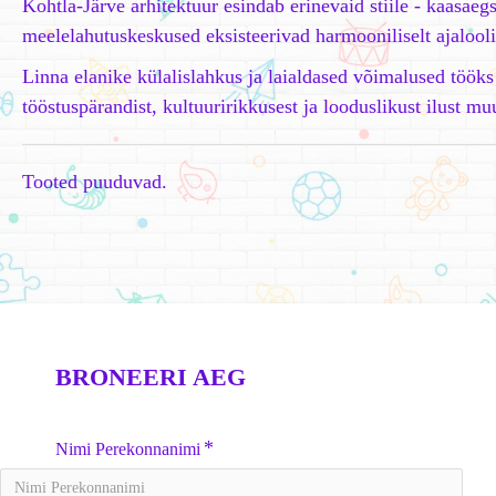
Kohtla-Järve arhitektuur esindab erinevaid stiile - kaasae
meelelahutuskeskused eksisteerivad harmooniliselt ajalooli
Linna elanike külalislahkus ja laialdased võimalused töök
tööstuspärandist, kultuuririkkusest ja looduslikust ilust m
Tooted puuduvad.
BRONEERI AEG
Nimi Perekonnanimi