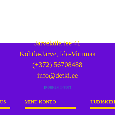
Jarveküla tee 41
Kohtla-Järve, Ida-Virumaa
(+372) 56708488
info@detki.ee
[ROHKEM INFOT]
DUS
MINU KONTO
UUDISKIR