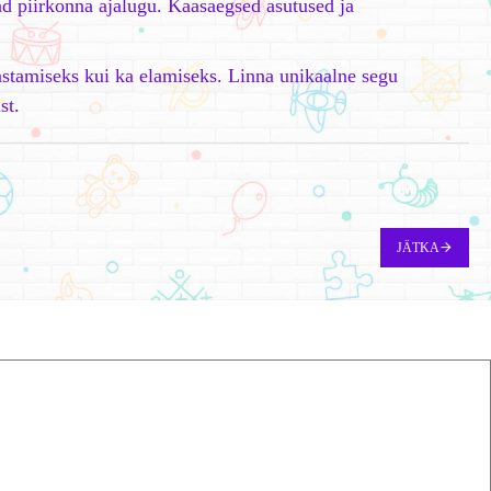
vad piirkonna ajalugu. Kaasaegsed asutused ja
astamiseks kui ka elamiseks. Linna unikaalne segu
st.
JÄTKA