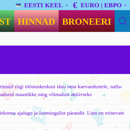
€
EESTI KEEL
EURO | ЕВРО
ST
HINNAD
BRONEERI
rimaid riigi tööstuskeskusi tänu oma kaevandustele, nafta-
aadseid maastikke ning võimalusi aktiivseks
iirkonna ajalugu ja loomingulist pärandit. Linn on erinevate