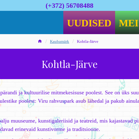
(+372) 56708488
UUDISED
MEI
Kaubamärk
Kohtla-Järve
Kohtla-Järve
pärandi ja kultuurilise mitmekesisuse poolest. See on üks suu
ulestike poolest: Viru rahvuspark asub lähedal ja pakub ainul
alju muuseume, kunstigaleriisid ja teatreid, mis kajastavad p
ndavad erinevaid kunstivorme ja traditsioone.