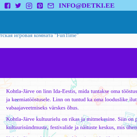
INFO@DETKI.EE
Kohtla-Järve on linn Ida-Eestis, mida tuntakse oma tööstus
ja keemiatööstusele. Linn on tuntud ka oma looduslike ilut
vabaajaveetmiseks värskes õhus.
Kohtla-Järve kultuurielu on rikas ja mitmekesine. Siin on p
kultuurisündmuste, festivalide ja näituste keskus, mis ühe