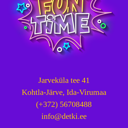
Jarveküla tee 41
Kohtla-Järve, Ida-Virumaa
(+372) 56708488
info@detki.ee