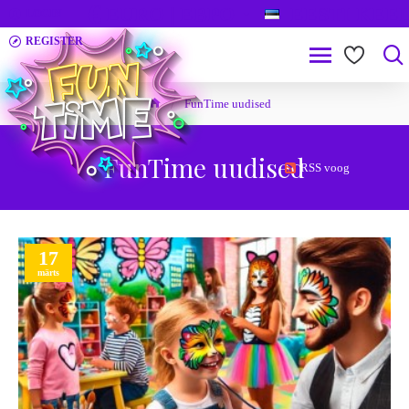
€
EURO | ЕВРО
EESTI KEE
LOGIN
REGISTER
FunTime uudised
FunTime uudised
RSS voog
17
märts