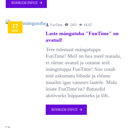
ROHKEM INFOT
17
FunTime
2443
44247
märts
Laste mängutuba "FunTime" on
avatud!
Tere tulemast mängutuppa
FunTime! Meil on hea meel teatada,
et oleme avatud ja ootame teid
mängutuppa FunTime! Siin ootab
teid uskumatu lõbude ja rõõmu
maailm igas vanuses lastele. Mida
leiate FunTime'ist? Batuudid
aktiivseks hüppamiseks ja lõb..
ROHKEM INFOT