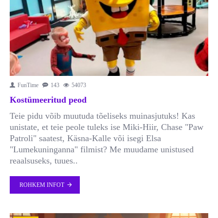
FunTime
143
54073
Kostümeeritud peod
Teie pidu võib muutuda tõeliseks muinasjutuks! Kas
unistate, et teie peole tuleks ise Miki-Hiir, Chase "Paw
Patroli" saatest, Käsna-Kalle või isegi Elsa
"Lumekuninganna" filmist? Me muudame unistused
reaalsuseks, tuues..
ROHKEM INFOT