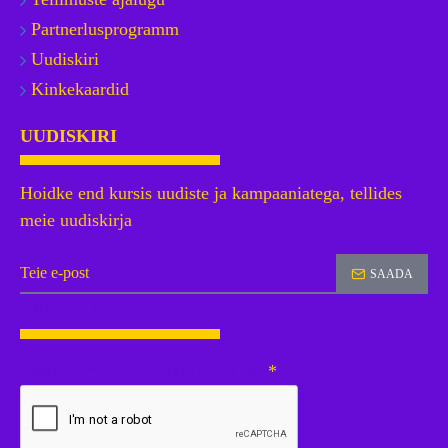
Partnerlusprogramm
Uudiskiri
Kinkekaardid
UUDISKIRI
Hoidke end kursis uudiste ja kampaaniatega, tellides
meie uudiskirja
SAADA
CAPTCHA
Palun lõpetage allolev captcha valideerimine