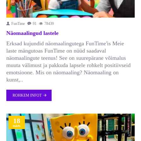
FunTime
91
78439
Näomaalingud lastele
Erksad kujundid näomaalingutega FunTime'is Meie
laste mängutoas FunTime on nüüd saadaval
näomaalingute teenus! See on suurepärane võimalus
muuta välimust ja pakkuda lapsele rohkelt positiivseid
emotsioone. Mis on näomaaling? Näomaaling on
kunst,..
ROHKEM INFOT
18
märts