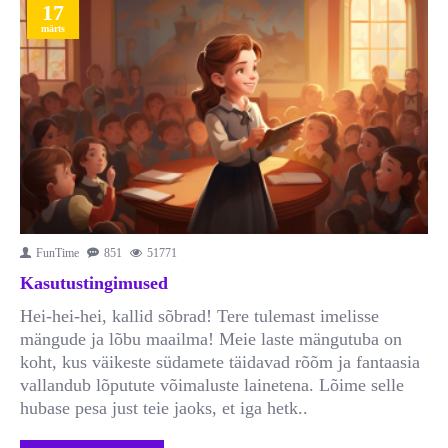
17
märts
FunTime
851
51771
Kasutustingimused
Hei-hei-hei, kallid sõbrad! Tere tulemast imelisse
mängude ja lõbu maailma! Meie laste mängutuba on
koht, kus väikeste südamete täidavad rõõm ja fantaasia
vallandub lõputute võimaluste lainetena. Lõime selle
hubase pesa just teie jaoks, et iga hetk..