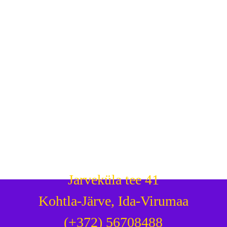
Jarveküla tee 41
Kohtla-Järve, Ida-Virumaa
(+372) 56708488