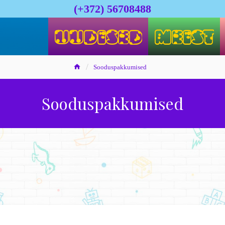
(+372) 56708488
UUDISED
MEIST
Sooduspakkumised
Sooduspakkumised