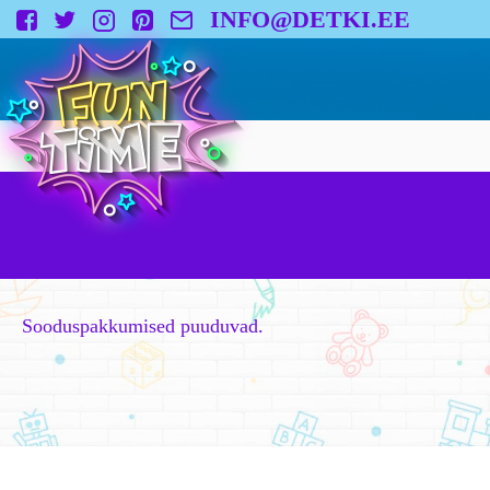
INFO@DETKI.EE
Sooduspakkumised puuduvad.