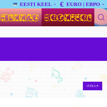
€
EESTI KEEL
EURO | ЕВРО
HINNAD
BRONEERI
JÄTKA