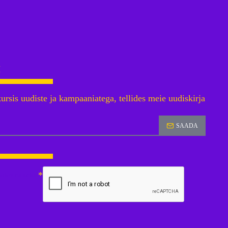
I
rsis uudiste ja kampaaniatega, tellides meie uudiskirja
SAADA
lolev captcha