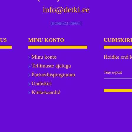
info@detki.ee
[ROHKEM INFOT]
DUS
MINU KONTO
UUDISKIR
Minu konto
Hoidke end ku
Tellimuste ajalugu
Partnerlusprogramm
CAPTCHA
Uudiskiri
Kinkekaardid
Palun lõpetage al
valideerimine